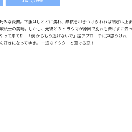
3話
2/26更新
巧みな愛撫。下腹はしとどに濡れ、熱杭を叩きつけら れれば喘ぎは止
業療法士の美晴。しかし、元彼とのト ラウマが原因で別れも告げずに去
やって来て!? 「僕 からもう逃げないで」猛アプローチに戸惑うけれ
好きになってゆき――。 一途なドクターと蕩ける恋！