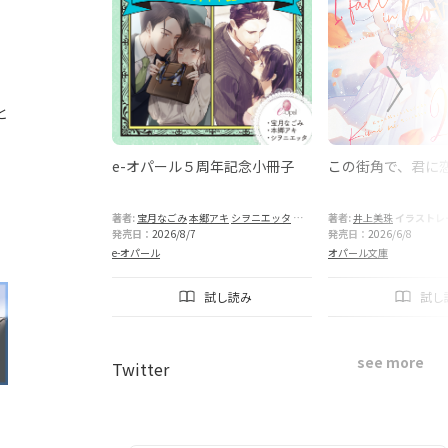
と
政略結婚のはず
e-オパール５周年記念小冊子
この街角で、君に
曹司が甘く蕩け
ます
ーター:
炎かりよ
著者:
宝月なごみ
本郷アキ
シヲニエッタ
イラストレーター:
著者:
井上美珠
花色
イラストレ
堤
篁ふみ
発売日：
2026/8/7
発売日：
2026/6/8
e-オパール
オパール文庫
し読み
試し読み
試し
see more
Twitter