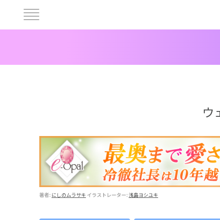
ヘ
ッ
ダ
ー
ウ
中
央
メ
ニ
ュ
著者:
にしのムラサキ
イラストレーター:
浅島ヨシユキ
ー