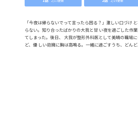
1話
2話
2/13更新
2/19更新
「今夜は帰らないでって言ったら困る？」激しい口づけ と
らない。知り合ったばかりの大我と甘 い夜を過ごした作
てしまった。後日、 大我が整形外科医として美晴の職場に
ど、優 しい抱擁に胸は高鳴る。一緒に過ごすうち、どんどん