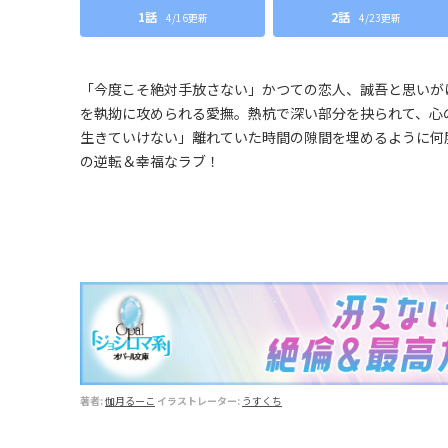
文
1話
2話
4/16更新
4/23更新
庫
「今度こそ絶対手放さない」かつての恋人、誠吾と思いが
を執拗に攻められる愛撫。熱杭で深い部分を抉られて、心
生きていけない」離れていた時間の隙間を埋めるように何度
の逆転＆幸福なラブ！
著者:
伽月るーこ
イラストレーター:
うすくち