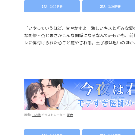
1話
2話
3/19更新
3/26更新
「いやっていうほど、甘やかすよ」激しいキスと巧みな愛
な同僚・杏とまさかこんな関係になるなんて――。しかも、
レに傷付けられた心ごと癒やされる。王子様は思いのほか、
著者:
山内詠
イラストレーター:
花色