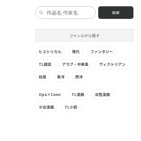
検索
ま
っ
ジャンルから探す
ヒストリカル
現代
ファンタジー
TL雑誌
アラブ・中東風
ヴィクトリアン
和風
東洋
西洋
Opa×Comi
TL漫画
女性漫画
少女漫画
TL小説