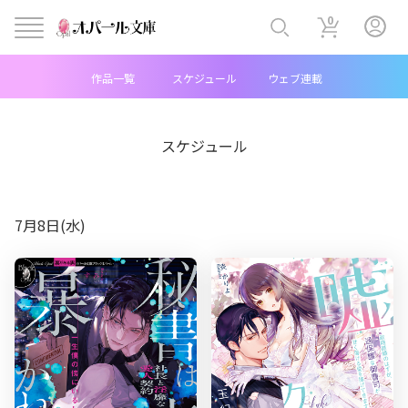
0
ヘ
作品一覧
スケジュール
ウェブ連載
ッ
ダ
スケジュール
ー
中
7月8日(水)
央
メ
ニ
ュ
ー