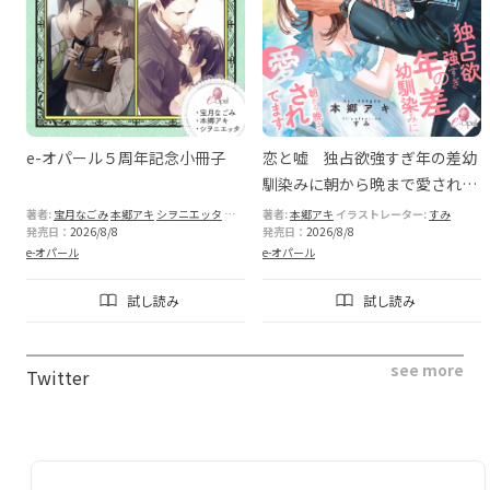
ず
e-オパール５周年記念小冊子
恋と嘘 独占欲強すぎ年の差幼
け
馴染みに朝から晩まで愛されて
ます
著者:
宝月なごみ
本郷アキ
シヲニエッタ
イラストレーター:
著者:
本郷アキ
花色
イラストレーター:
堤
篁ふみ
すみ
発売日：
2026/8/8
発売日：
2026/8/8
e-オパール
e-オパール
試し読み
試し読み
see more
Twitter