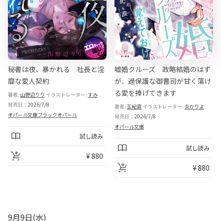
文
庫
秘書は夜、暴かれる 社長と淫
嘘婚クルーズ 政略結婚のはず
靡な愛人契約
が、過保護な御曹司が甘く蕩け
る愛を捧げてきます
著者:
山野辺りり
イラストレーター:
すみ
発売日：
2026/7/8
著者:
玉紀直
イラストレーター:
炎かりよ
オパール文庫ブラックオパール
発売日：
2026/7/8
オパール文庫
試し読み
試し読み
¥ 880
¥ 880
9月9日(水)