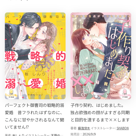
パーフェクト御曹司の戦略的溺
子作り契約、はじめました。
愛婚 昔フラれたはずなのに、
独占欲強めの顔がよすぎる同期
こんなに甘やかされるなんて聞
と目的を達するまで××します
いてません!?
著者:
蘇我空木
イラストレーター:
SHABON
発売日：
2026/9/9
著者:
桜しんり
イラストレーター:
天路ゆうつづ