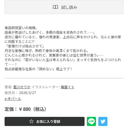
試し読み
ー
文
美容師見習いの瑞穂。
庫
店長が夜逃げしたあげく、多額の借金を背負わされて……。
途方に暮れていると、憧れの常連客、上白石に声をかけられ、なんと彼の家
に同居することに!?
「愛情だけは独占させて」
丹念な愛撫に喘ぎ、熱杭で身体の奥深くまで拓かれる。
どんどん心惹かれるけれど、実業家の彼とは住む世界が違う――。
それなのに「君がいない人生は考えられない」まっすぐ気持ちをぶつけられ
て……！
独占欲最強な社長の「諦めない」極上ラブ！
著者:
藍川せりか
イラストレーター:
織屋イト
販売日：
2026/3/27
e-オパール
定価：￥880（税込）
お気に入り登録