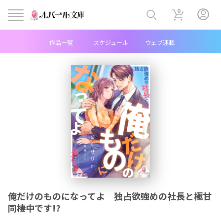
0
作品一覧
スケジュール
ウェブ連載
ヘ
ッ
ダ
ー
中
央
メ
俺だけのものになってよ 独占欲強めの社長と極甘
ニ
同棲中です!?
ュ