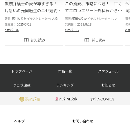
敏腕弁護士の愛が尊すぎる！
この溺愛、策略につき！ 甘く
今
片想いの元同級生のニセ婚約者
てエロいエリート外科医からは
同
はじめました
逃げられません!?
著者:
藍川せりか
花色
イラストレーター:
堤
篁ふみ
大橋キッカ
著者:
藍川せりか
イラストレーター:
マノ
著
発売日：
2025/3/21
発売日：
2023/8/18
発
e-オパール
e-オパール
e-
試し読み
試し読み
フ
トップページ
作品一覧
スケジュール
ッ
ウェブ連載
ランキング
お知らせ
タ
ー
フ
ナ
ッ
ヘルプ
お問い合わせ
ビ