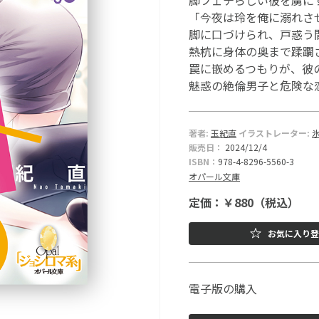
脚フェチらしい彼を虜に
「今夜は玲を俺に溺れさ
脚に口づけられ、戸惑う
熱杭に身体の奥まで蹂躙
罠に嵌めるつもりが、彼
魅惑の絶倫男子と危険な
著者:
玉紀直
イラストレーター:
販売日：
2024/12/4
ISBN：
978-4-8296-5560-3
オパール文庫
定価：￥880（税込）
お気に入り登
電子版の購入