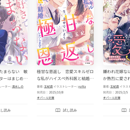
たまらない 敏
極甘な恩返し 恋愛スキルゼロ
嫌われ花嫁な
ターはまじめな
な私がハイスペ外科医と結婚い
か熱烈に愛され
も愛したい
たします
司社長とあま
レーター:
清水しの
著者:
玉紀直
イラストレーター:
yuiNa
著者:
玉紀直
イラス
発売日：
2025/10/8
発売日：
2025/2/5
オパール文庫
オパール文庫
試し読み
試し読み