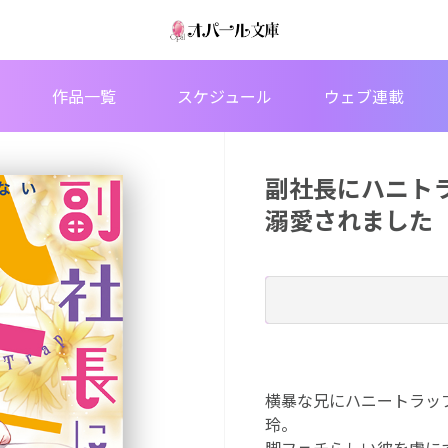
作品一覧
スケジュール
ウェブ連載
副社長にハニト
溺愛されました
横暴な兄にハニートラッ
玲。