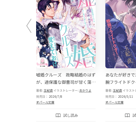
ない 堅物社長
嘘婚クルーズ 政略結婚のはず
あなたが好きで
べてが好きすぎ
が、過保護な御曹司が甘く蕩け
腕フライトドク
る愛を捧げてきます
彼女をどこまで
ーター:
炎かりよ
著者:
玉紀直
イラストレーター:
炎かりよ
著者:
玉紀直
イラスト
発売日：
2026/7/8
発売日：
2026/5/11
オパール文庫
オパール文庫
し読み
試し読み