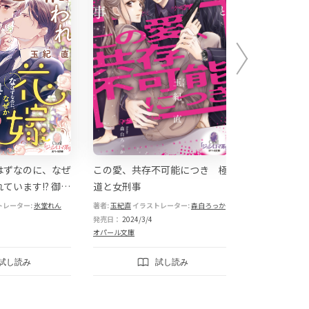
はずなのに、なぜ
この愛、共存不可能につき 極
二度と君を離
ています!? 御曹
道と女刑事
は敏腕秘書の
すぎる新婚生活
る
トレーター:
氷堂れん
著者:
玉紀直
イラストレーター:
森白ろっか
著者:
玉紀直
イラス
発売日：
2024/3/4
発売日：
2023/10
オパール文庫
オパール文庫
試し読み
試し読み