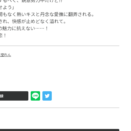
するべく、鋭意努力中だけど!?
せよう」
間もなく熱いキスと丹念な愛撫に翻弄される。
され、快感が止めどなく溢れて。
の魅力に抗えない……！
恋！
氷堂れん
録