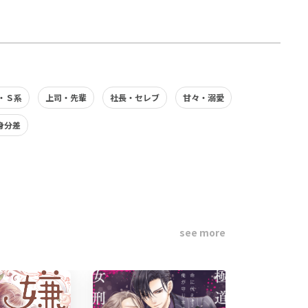
・Ｓ系
上司・先輩
社長・セレブ
甘々・溺愛
身分差
see more