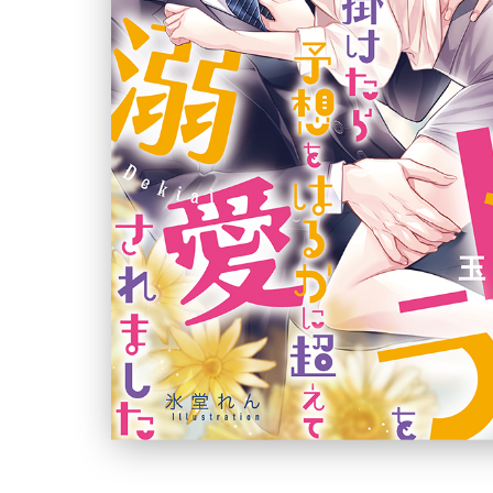
ュ
ー
文
庫