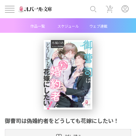
0
作品一覧
スケジュール
ウェブ連載
ヘ
ッ
ダ
ー
中
央
メ
御曹司は偽婚約者をどうしても花嫁にしたい！
ニ
ュ