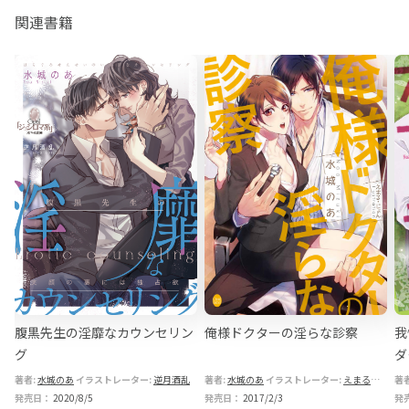
関連書籍
腹黒先生の淫靡なカウンセリン
俺様ドクターの淫らな診察
我
グ
ダ
著者:
水城のあ
花色
イラストレーター:
堤
篁ふみ
逆月酒乱
著者:
水城のあ
イラストレーター:
えまる・じょん
著
発売日：
2020/8/5
発売日：
2017/2/3
発