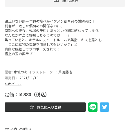
試し読み
ー
文
彼氏いない歴＝年齢の桜花がイケメン御曹司の婚約者に!?
利害が一致した仮初めの関係なのに、
庫
両親への挨拶、式場の予約もあっという間に終わってしまう。
なんだか本当に結婚しちゃうのでは……!?
焦っていると、ホテルのスイートルームで薬指にキスを落とし
「ここに本物の指輪を用意してもいいか？」と
真剣な眼差しでプロポーズされて！
極上の玉の輿ラブ！
著者:
水城のあ
イラストレーター:
斧田藤也
販売日：
2021/11/19
e-オパール
定価：￥880（税込）
お気に入り登録
電子版の購入