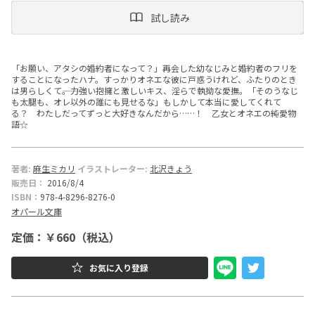
試し読み
ー
文
「お願い、アタシの婚約者になって？」再会した幼なじみと婚約者のフリを
庫
することになったハナ。すっかりオネエな彼に戸惑うけれど、ふたりのとき
は男らしくて――。力強い抱擁と激しいキス、淫らで執拗な愛撫。「そのうなじ
も太腿も、オレ以外の誰にも見せるな」もしかして本当に愛してくれて
る？ わたしだってずっと大好きなんだから……！ 乙女とオネエの純愛物
語☆
著者:
麻生ミカリ
イラストレーター:
北沢きょう
販売日：
2016/8/4
ISBN：
978-4-8296-8276-0
オパール文庫
定価：￥660（税込）
お気に入り登録