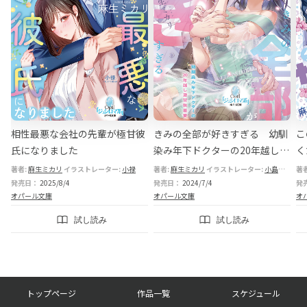
く
相性最悪な会社の先輩が極甘彼
きみの全部が好きすぎる 幼馴
こ
氏になりました
染み年下ドクターの20年越し激
く
甘執着愛
プ
著者:
麻生ミカリ
イラストレーター:
小禄
著者:
麻生ミカリ
イラストレーター:
小島きいち
著
始
発売日：
2025/8/4
発売日：
2024/7/4
発
オパール文庫
オパール文庫
オ
試し読み
試し読み
フ
トップページ
作品一覧
スケジュール