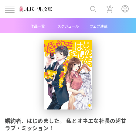
0
作品一覧
スケジュール
ウェブ連載
ヘ
ッ
ダ
ー
中
央
メ
婚約者、はじめました。 私とオネエな社長の超甘
ニ
ラブ・ミッション！
ュ